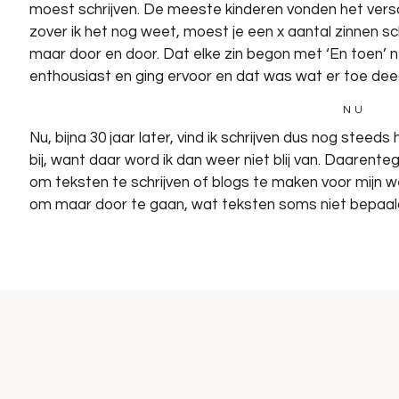
moest schrijven. De meeste kinderen vonden het verschr
zover ik het nog weet, moest je een x aantal zinnen sch
maar door en door. Dat elke zin begon met ‘En toen’ 
enthousiast en ging ervoor en dat was wat er toe dee
NU
Nu, bijna 30 jaar later, vind ik schrijven dus nog steed
bij, want daar word ik dan weer niet blij van. Daarent
om teksten te schrijven of blogs te maken voor mijn webs
om maar door te gaan, wat teksten soms niet bepaald
aangeleerd om goed door de teksten te gaan en kritisc
staan en wat wellicht voelt als vulling. Ja ik weet het,
tekst op hun website hebben dan ik, maar goed, dit is
ik blij van word, dus waarom ook niet?!
WAAROM
Maar goed, waarom dan ook nog een blog? Als ik het
dan zijn er nogal wat mensen die me een soort van vie